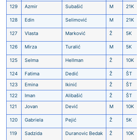
129
Azmir
Subašić
M
21K
128
Edin
Selimović
M
21K
127
Vlasta
Marković
Ž
5K
126
Mirza
Turalić
M
5K
125
Selma
Hellman
Ž
10K
124
Fatima
Dedić
Ž
ŠT
123
Emina
Ikinić
Ž
ŠT
122
Iman
Alibašić
Ž
ŠT
121
Jovan
Dević
M
10K
120
Gabriela
Pejić
Ž
5K
119
Sadzida
Duranovic Bedak
Ž
10K