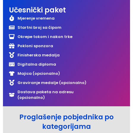
Učesnički paket
Mjerenje vremena
Startni broj sa čipom
Okrepe tokom i nakon trke
Pokloni sponzora
Finisherska medalja
Digitalna diploma
Majica (opcionalno)
Graviranje medalje (opcionalno)
Dostava paketa na adresu
(opcionalno)
Proglašenje pobjednika po
kategorijama