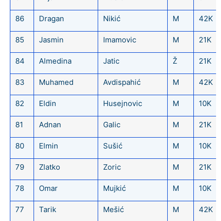
86
Dragan
Nikić
M
42K
85
Jasmin
Imamovic
M
21K
84
Almedina
Jatic
Ž
21K
83
Muhamed
Avdispahić
M
42K
82
Eldin
Husejnovic
M
10K
81
Adnan
Galic
M
21K
80
Elmin
Sušić
M
10K
79
Zlatko
Zoric
M
21K
78
Omar
Mujkić
M
10K
77
Tarik
Mešić
M
42K