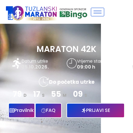
MARATON 42K
Datum utrke
Vrijeme starta
25.10.2026.
09:00 h
Do početka utrke
79
17
55
08
D
S
M
S
Pravilnik
FAQ
PRIJAVI SE