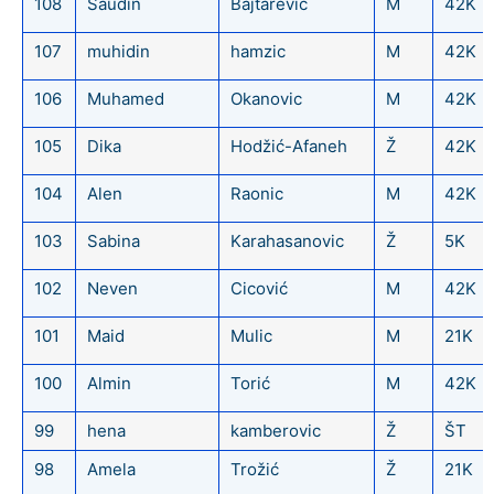
108
Saudin
Bajtarevic
M
42K
107
muhidin
hamzic
M
42K
106
Muhamed
Okanovic
M
42K
105
Dika
Hodžić-Afaneh
Ž
42K
104
Alen
Raonic
M
42K
103
Sabina
Karahasanovic
Ž
5K
102
Neven
Cicović
M
42K
101
Maid
Mulic
M
21K
100
Almin
Torić
M
42K
99
hena
kamberovic
Ž
ŠT
98
Amela
Trožić
Ž
21K