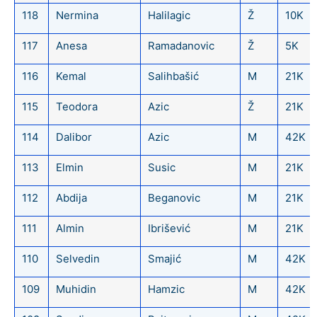
118
Nermina
Halilagic
Ž
10K
117
Anesa
Ramadanovic
Ž
5K
116
Kemal
Salihbašić
M
21K
115
Teodora
Azic
Ž
21K
114
Dalibor
Azic
M
42K
113
Elmin
Susic
M
21K
112
Abdija
Beganovic
M
21K
111
Almin
Ibrišević
M
21K
110
Selvedin
Smajić
M
42K
109
Muhidin
Hamzic
M
42K