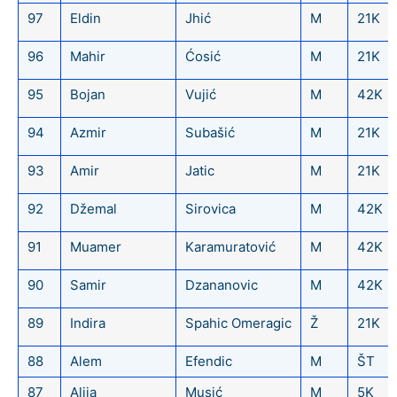
97
Eldin
Jhić
M
21K
96
Mahir
Ćosić
M
21K
95
Bojan
Vujić
M
42K
94
Azmir
Subašić
M
21K
93
Amir
Jatic
M
21K
92
Džemal
Sirovica
M
42K
91
Muamer
Karamuratović
M
42K
90
Samir
Dzananovic
M
42K
89
Indira
Spahic Omeragic
Ž
21K
88
Alem
Efendic
M
ŠT
87
Alija
Musić
M
5K