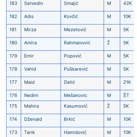
183
Selvedin
Smajić
M
42K
182
Adis
Kovčić
M
10K
181
Mirza
Mezetović
M
5K
180
Amira
Rahmanović
Ž
5K
179
Emir
Popović
M
5K
178
Vahid
Puškarević
M
5K
177
Maid
Delić
M
21K
176
Nedim
Mešanovic
M
ŠT
175
Mahira
Kasumović
Ž
5K
174
Dženaid
Brkić
M
10K
173
Tarik
Hamidović
M
10K