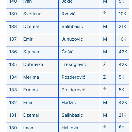
140
Ivan
Jokić
M
5K
139
Svetlana
Rvović
Ž
10K
138
Dzemal
Salihbasic
M
21K
137
Emir
Junuzovic
M
10K
136
Stjepan
Čošić
M
42K
135
Dubravka
Tresoglavić
Ž
42K
134
Merima
Pozderović
Ž
5K
133
Ermina
Pozderović
Ž
5K
132
Emir
Hadzic
M
42K
131
Dzemal
Salihbasic
M
21K
130
Iman
Halilovic
Ž
ŠT