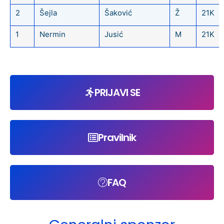
2
Šejla
Šaković
Ž
21K
1
Nermin
Jusić
M
21K
PRIJAVI SE
Pravilnik
FAQ