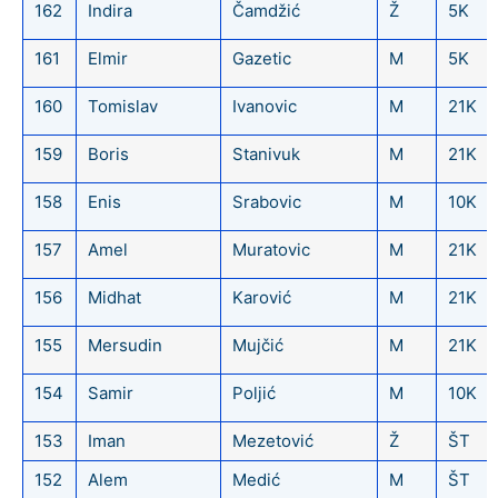
162
Indira
Čamdžić
Ž
5K
161
Elmir
Gazetic
M
5K
160
Tomislav
Ivanovic
M
21K
159
Boris
Stanivuk
M
21K
158
Enis
Srabovic
M
10K
157
Amel
Muratovic
M
21K
156
Midhat
Karović
M
21K
155
Mersudin
Mujčić
M
21K
154
Samir
Poljić
M
10K
153
Iman
Mezetović
Ž
ŠT
152
Alem
Medić
M
ŠT