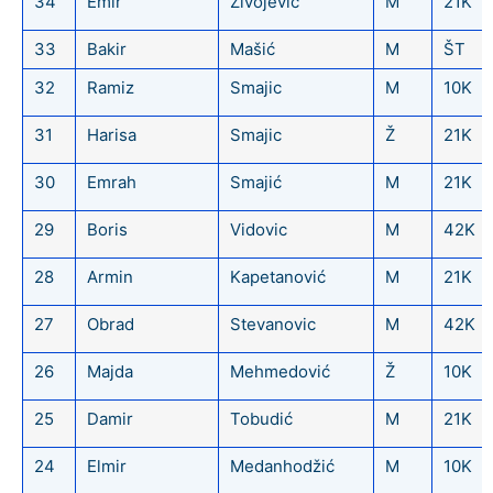
34
Emir
Živojević
M
21K
33
Bakir
Mašić
M
ŠT
32
Ramiz
Smajic
M
10K
31
Harisa
Smajic
Ž
21K
30
Emrah
Smajić
M
21K
29
Boris
Vidovic
M
42K
28
Armin
Kapetanović
M
21K
27
Obrad
Stevanovic
M
42K
26
Majda
Mehmedović
Ž
10K
25
Damir
Tobudić
M
21K
24
Elmir
Medanhodžić
M
10K