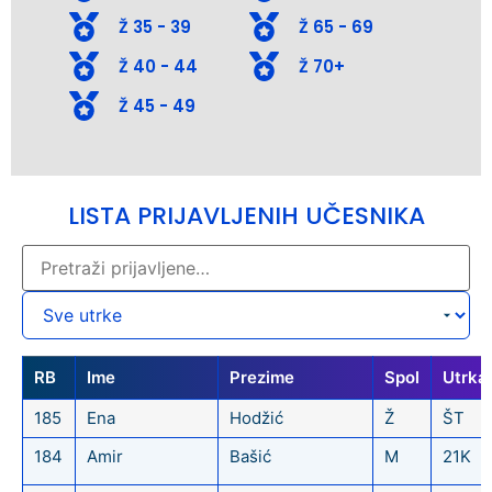
Ž 35 - 39
Ž 65 - 69
Ž 40 - 44
Ž 70+
Ž 45 - 49
LISTA PRIJAVLJENIH UČESNIKA
RB
Ime
Prezime
Spol
Utrka
185
Ena
Hodžić
Ž
ŠT
184
Amir
Bašić
M
21K