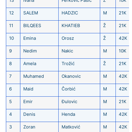
13
Ivana
Ferkovic Pasic
Ž
10K
12
SALEM
HADZIC
M
21K
11
BILQEES
KHATIEB
Ž
21K
10
Emina
Orosz
Ž
42K
9
Nedim
Nakic
M
10K
8
Amela
Trožić
Ž
21K
7
Muhamed
Okanovic
M
42K
6
Maid
Čorbić
M
42K
5
Emir
Đulovic
M
21K
4
Denis
Henda
M
42K
3
Zoran
Matković
M
42K