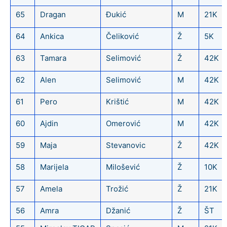
65
Dragan
Đukić
M
21K
64
Ankica
Čeliković
Ž
5K
63
Tamara
Selimović
Ž
42K
62
Alen
Selimović
M
42K
61
Pero
Krištić
M
42K
60
Ajdin
Omerović
M
42K
59
Maja
Stevanovic
Ž
42K
58
Marijela
Milošević
Ž
10K
57
Amela
Trožić
Ž
21K
56
Amra
Džanić
Ž
ŠT