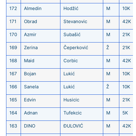
172
Almedin
Hodžić
M
10K
171
Obrad
Stevanovic
M
42K
170
Azmir
Subašić
M
21K
169
Zerina
Čeperković
Ž
21K
168
Maid
Corbic
M
42K
167
Bojan
Lukić
M
10K
166
Sanela
Lukić
Ž
10K
165
Edvin
Husicic
M
21K
164
Adnan
Tufekcic
M
5K
163
DINO
ĐULOVIĆ
M
42K