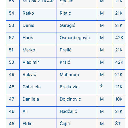
55
Miroslav TIGAR
Spasić
M
21K
54
Ratko
Ristic
M
21K
53
Denis
Garagić
M
21K
52
Haris
Osmanbegovic
M
42K
51
Marko
Prelić
M
21K
50
Vladimir
Kršić
M
42K
49
Bukvić
Muharem
M
21K
48
Gabrijela
Brajkovic
Ž
21K
47
Danijela
Dojcinovic
M
10K
46
Ali
Hadžalić
M
21K
45
Eldin
Čajić
M
ŠT