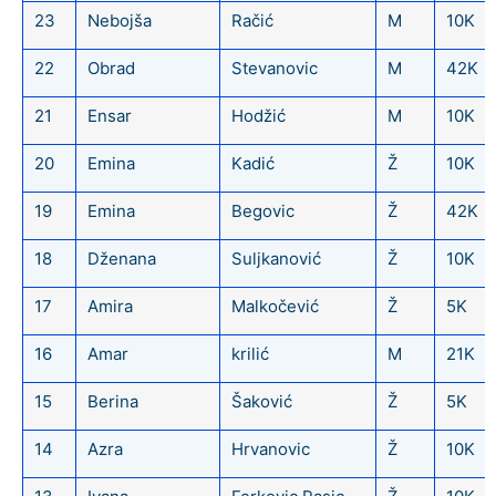
23
Nebojša
Račić
M
10K
22
Obrad
Stevanovic
M
42K
21
Ensar
Hodžić
M
10K
20
Emina
Kadić
Ž
10K
19
Emina
Begovic
Ž
42K
18
Dženana
Suljkanović
Ž
10K
17
Amira
Malkočević
Ž
5K
16
Amar
krilić
M
21K
15
Berina
Šaković
Ž
5K
14
Azra
Hrvanovic
Ž
10K