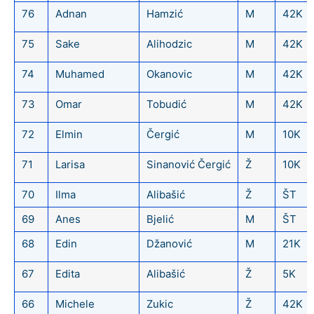
76
Adnan
Hamzić
M
42K
75
Sake
Alihodzic
M
42K
74
Muhamed
Okanovic
M
42K
73
Omar
Tobudić
M
42K
72
Elmin
Čergić
M
10K
71
Larisa
Sinanović Čergić
Ž
10K
70
Ilma
Alibašić
Ž
ŠT
69
Anes
Bjelić
M
ŠT
68
Edin
Džanović
M
21K
67
Edita
Alibašić
Ž
5K
66
Michele
Zukic
Ž
42K