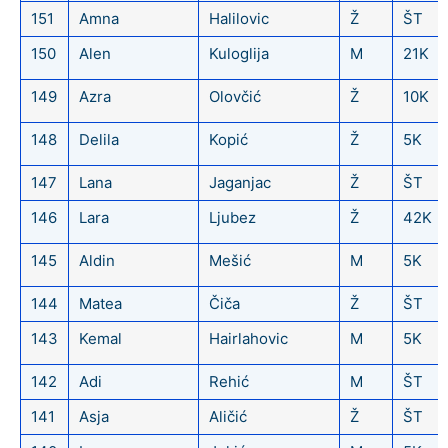
151
Amna
Halilovic
Ž
ŠT
150
Alen
Kuloglija
M
21K
149
Azra
Olovčić
Ž
10K
148
Delila
Kopić
Ž
5K
147
Lana
Jaganjac
Ž
ŠT
146
Lara
Ljubez
Ž
42K
145
Aldin
Mešić
M
5K
144
Matea
Čiča
Ž
ŠT
143
Kemal
Hairlahovic
M
5K
142
Adi
Rehić
M
ŠT
141
Asja
Aličić
Ž
ŠT