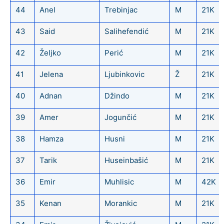
44
Anel
Trebinjac
M
21K
43
Said
Salihefendić
M
21K
42
Željko
Perić
M
21K
41
Jelena
Ljubinkovic
Ž
21K
40
Adnan
Džindo
M
21K
39
Amer
Jogunčić
M
21K
38
Hamza
Husni
M
21K
37
Tarik
Huseinbašić
M
21K
36
Emir
Muhlisic
M
42K
35
Kenan
Morankic
M
21K