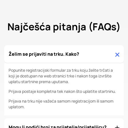
Najčešća pitanja (FAQs)
Želim se prijaviti na trku. Kako?
Popunite registracijski formular za trku koju želite trčati a
koji je dostupan na web stranici trke i nakon toga izvršite
uplatu startnine prema uputama.
Prijava postaje kompletna tek nakon što uplatite startninu.
Prijava na trku nije važeća samom registracijom ili samom
uplatom.
Mogu li podići broj za prijatelja/prijateljicu?