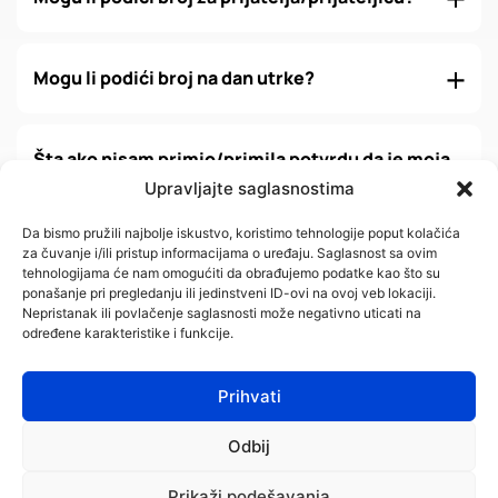
Mogu li podići broj na dan utrke?
Šta ako nisam primio/primila potvrdu da je moja
registracija/uplata primljena?
Upravljajte saglasnostima
Da bismo pružili najbolje iskustvo, koristimo tehnologije poput kolačića
za čuvanje i/ili pristup informacijama o uređaju. Saglasnost sa ovim
Koliki je popust na grupne prijave?
tehnologijama će nam omogućiti da obrađujemo podatke kao što su
ponašanje pri pregledanju ili jedinstveni ID-ovi na ovoj veb lokaciji.
Nepristanak ili povlačenje saglasnosti može negativno uticati na
određene karakteristike i funkcije.
Prijavljen/a sam na trku, ali neću biti u prilici
trčati. Mogu li dobiti refundaciju startnine?
Prihvati
Odbij
Šta ako ne završim trku u vremenskom limitu?
Prikaži podešavanja